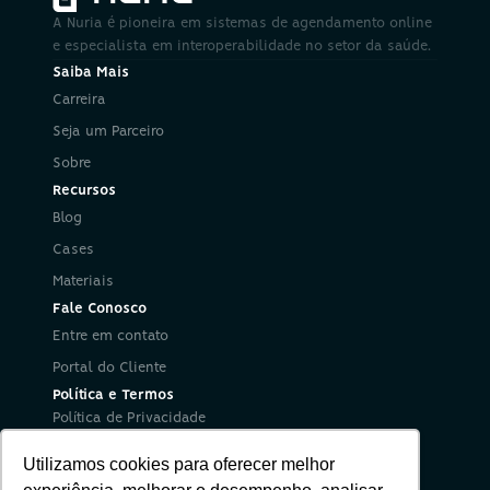
A Nuria é pioneira em sistemas de agendamento online 
e especialista em interoperabilidade no setor da saúde.
Saiba Mais
Carreira
Seja um Parceiro
Sobre
Recursos
Blog
Cases
Materiais
Fale Conosco
Entre em contato
Portal do Cliente
Política e Termos
Política de Privacidade
Política de Segurança da Informação
Utilizamos cookies para oferecer melhor
Termos de Uso
Redes Sociais