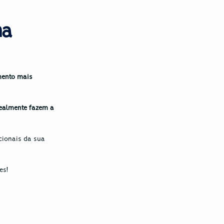
a 
ento mais 
ealmente fazem a 
cionais da sua 
es!