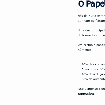
O Pape
Nós da Nuria esta
alinham perfeitame
Uma das principai
de forma totalment
Um exemplo concre
números:
80% das confir
Aumento de 30%
40% de redução
80% de aumento
Isso demonstra que
expressivos.