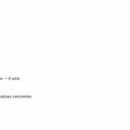
Por fim, é importante destacar que a digitalização não é apenas uma vantagem competitiva — é uma 
ativas crescentes 