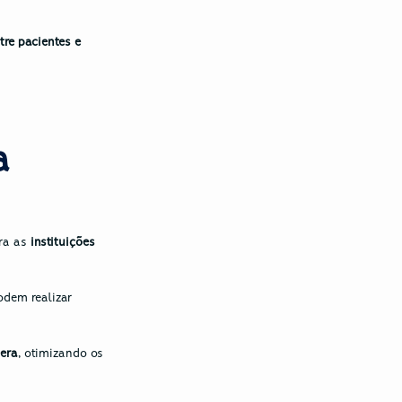
re pacientes e 
 
ra as 
instituições 
 Isso significa que os pacientes podem realizar 
pera
, otimizando os 