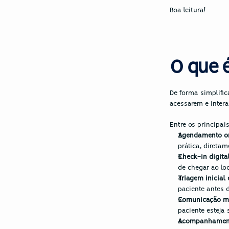
Boa leitura!
O que é
De forma simplific
acessarem e inter
Entre os principa
Agendamento on
prática, diretam
Check-in digital
de chegar ao loc
Triagem inicial 
paciente antes 
Comunicação mu
paciente esteja
Acompanhamento