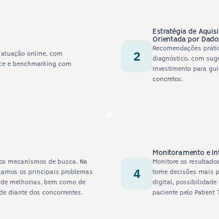
Estratégia de Aquis
Orientada por Dado
Recomendações prátic
2
atuação online, com 
diagnóstico, com suge
nce e benchmarking com 
investimento para gui
concretos.
Monitoramento e In
 nos mecanismos de busca. Na 
Monitore os resultado
4
tamos os principais problemas 
tome decisões mais p
s de melhorias, bem como de 
digital, possibilidad
e diante dos concorrentes.
paciente pelo Patient 