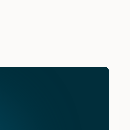
arketing, mesmo que terceirizada. Consulte-nos caso não 
s.
or canal disponíveis
gnóstico? 
nte — é preciso ser encontrado, compreendido e 
 Ideal para clínicas, laboratórios e hospitais 
 melhorar