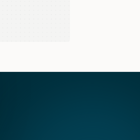
Ter equipe (ou agência) de m
tenha nenhuma destas opçõe
Ter dados de agendamentos p
esença digital? 
Por que fazer esse dia
Porque estar presente não é suficie
 ajudar a dar o primeiro passo 
escolhido.
Rápido, gratuito e sem compromisso
que querem entender onde podem