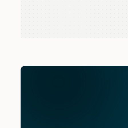
Quer saber como anda sua pr
Oferecemos um diagnóstico gratuito simples para te
rumo a uma aquisição mais eficiente. 
O que você recebe: 