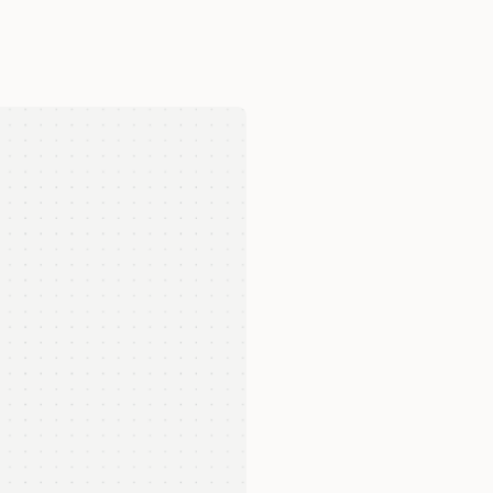
O que você precisa
Pré-requisitos par
Para garantir a efetividade do Nur
Ter site e pelo menos um cana
chatbot, webchat).
Já conhec
Possuir conta no Google Anal
Estar disposto ou já investi