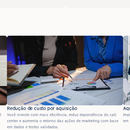
Redução de custo por aquisição
Aqu
 
Você investe com mais eficiência, reduz dependência do call 
Imp
center e aumenta o retorno das ações de marketing com base 
em 
em dados e testes validados.