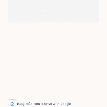
Aumenta sua visibilidade nos canais onde o paciente 
busca por serviço.
Facilita o agendamento no momento da intenção.
Reduz o abandono no meio do caminho.
Integração com tecnologia já utilizada no Nuria 
Appointment.
Implantação rápida, com suporte técnico e kit de 
comunicação prontos.
Integração com Reserve with Google