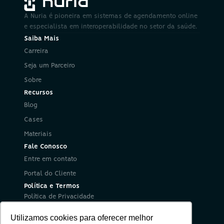
A Nuria é pioneira em sistemas de agendamento online 
e especialista em interoperabilidade no setor da saúde.
Saiba Mais
Carreira
Seja um Parceiro
Sobre
Recursos
Blog
Cases
Materiais
Fale Conosco
Entre em contato
Portal do Cliente
Política e Termos
Política de Privacidade
Política de Segurança da Informação
Utilizamos cookies para oferecer melhor
Termos de Uso