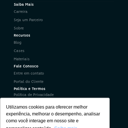
Saiba Mais
Carreira
Seja um Parceiro
Sobre
Recursos
Blog
Cases
Materiais
Fale Conosco
Entre em contato
Portal do Cliente
Política e Termos
Política de Privacidade
Política de Segurança da Informação
Utilizamos cookies para oferecer melhor
Termos de Uso
Redes Sociais
experiência, melhorar o desempenho, analisar
como você interage em nosso site e