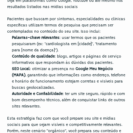
seja em plataformas como Google, Youtube ou até mesmo nos 
resultados listados nas mídias sociais
Pacientes que buscam por sintomas, especialidades ou clínicas 
específicas utilizam termos de pesquisa que precisam ser 
contemplados no conteúdo do seu site. Isso inclui:
Palavras-chave relevantes
: usar termos que os pacientes 
pesquisaram (ex: "cardiologista em [cidade]", "tratamento 
para [nome da doença]").
Conteúdo de qualidade
: blogs, artigos e páginas de serviço 
informativos que respondam às dúvidas dos pacientes.
SEO Local
: otimizar a presença no 
Google Meu Negócio 
(MAPA)
, garantindo que informações como endereço, telefone 
e horário de funcionamento estejam corretas e visíveis para 
buscas geolocalizadas.
Autoridade e Confiabilidade
: ter um site seguro, rápido e com 
bom desempenho técnico, além de conquistar links de outros 
sites relevantes.
Esta estratégia faz com que você prepare seu site e mídias 
sociais para que sejam visíveis e competitivamente relevantes. 
Porém, neste cenário “orgânico”, você prepara seu conteúdo e 