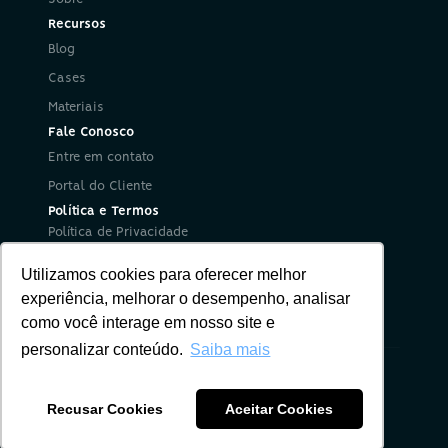
Recursos
Blog
Cases
Materiais
Fale Conosco
Entre em contato
Portal do Cliente
Política e Termos
Política de Privacidade
Política de Segurança da Informação
Utilizamos cookies para oferecer melhor
Termos de Uso
Redes Sociais
experiência, melhorar o desempenho, analisar
como você interage em nosso site e
personalizar conteúdo.
Saiba mais
Nuria © 2012-2025. Todos direitos reservados.
Recusar Cookies
Aceitar Cookies