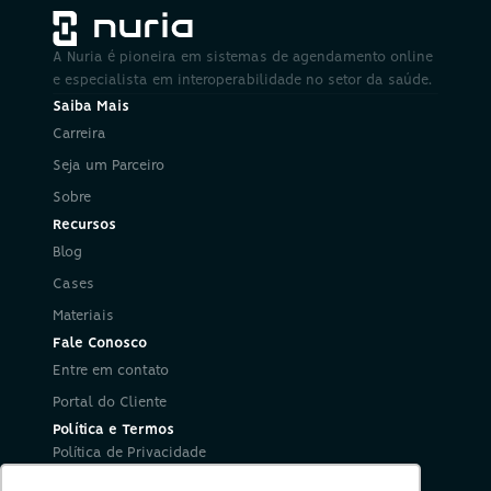
A Nuria é pioneira em sistemas de agendamento online 
e especialista em interoperabilidade no setor da saúde.
Saiba Mais
Carreira
Seja um Parceiro
Sobre
Recursos
Blog
Cases
Materiais
Fale Conosco
Entre em contato
Portal do Cliente
Política e Termos
Política de Privacidade
Política de Segurança da Informação