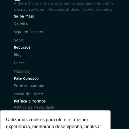
A Nuria é pioneira em sistemas de agendamento online 
e especialista em interoperabilidade no setor da saúde.
Saiba Mais
Carreira
Seja um Parceiro
Sobre
Recursos
Blog
Cases
Materiais
Fale Conosco
Entre em contato
Portal do Cliente
Política e Termos
Política de Privacidade
Política de Segurança da Informação
Utilizamos cookies para oferecer melhor
Termos de Uso
Redes Sociais
experiência, melhorar o desempenho, analisar