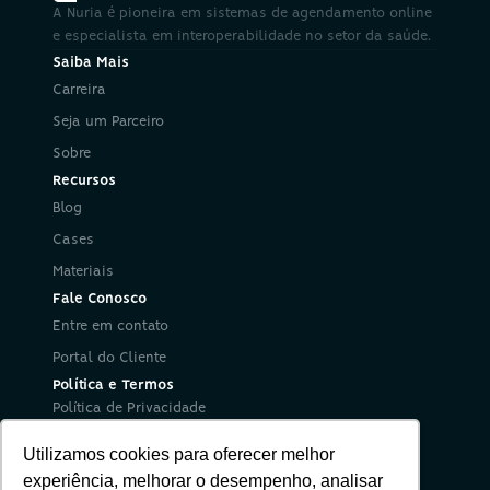
A Nuria é pioneira em sistemas de agendamento online 
e especialista em interoperabilidade no setor da saúde.
Saiba Mais
Carreira
Seja um Parceiro
Sobre
Recursos
Blog
Cases
Materiais
Fale Conosco
Entre em contato
Portal do Cliente
Política e Termos
Política de Privacidade
Política de Segurança da Informação
Utilizamos cookies para oferecer melhor
Termos de Uso
Redes Sociais
experiência, melhorar o desempenho, analisar