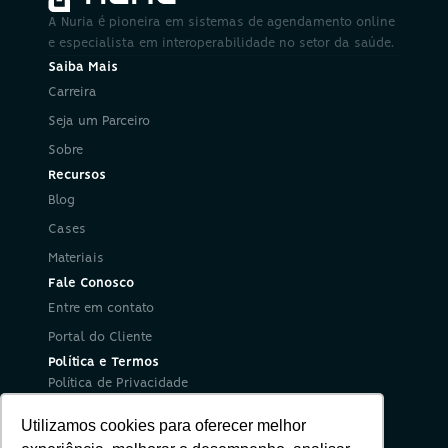
A Nuria é pioneira em sistemas de agendamento online 
e especialista em interoperabilidade no setor da saúde.
Saiba Mais
Carreira
Seja um Parceiro
Sobre
Recursos
Blog
Cases
Materiais
Fale Conosco
Entre em contato
Portal do Cliente
Política e Termos
Política de Privacidade
Política de Segurança da Informação
Utilizamos cookies para oferecer melhor
Termos de Uso
Redes Sociais