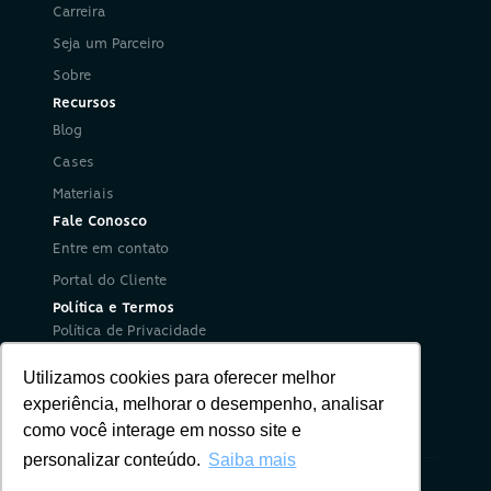
Carreira
Seja um Parceiro
Sobre
Recursos
Blog
Cases
Materiais
Fale Conosco
Entre em contato
Portal do Cliente
Política e Termos
Política de Privacidade
Política de Segurança da Informação
Utilizamos cookies para oferecer melhor
Termos de Uso
Redes Sociais
experiência, melhorar o desempenho, analisar
como você interage em nosso site e
personalizar conteúdo.
Saiba mais
Nuria © 2012-2025. Todos direitos reservados.